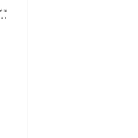
élai
e un