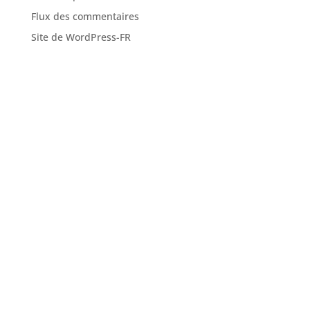
Flux des commentaires
Site de WordPress-FR
Adresse mail
contact@etude-pelletier.fr