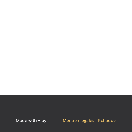
Adresse
52 – 56 rue Molière
85000 LA ROCHE SUR YON
Téléphone
02 51 62 15 96
Made with ♥ by
-
Mention légales
-
Politique