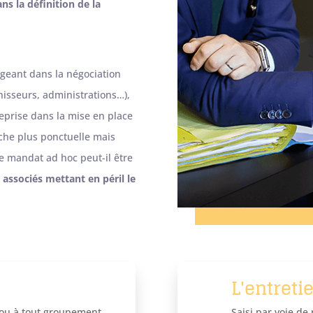
ns la définition de la
rigeant dans la négociation
nisseurs, administrations…),
reprise dans la mise en place
âche plus ponctuelle mais
le mandat ad hoc peut-il être
 associés mettant en péril le
L'entreti
 ou à tout groupement
Saisi par voie de