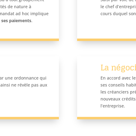
ultés de nature à
le chef d’entrepr
 mandat ad hoc implique
cours duquel sont
é ses paiements
.
La négoc
par une ordonnance qui
En accord avec le
t ainsi ne révèle pas aux
ses conseils habi
les créanciers pr
nouveaux crédits 
l’entreprise.